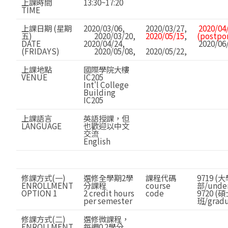
上課時間
13:30~17:20
TIME
上課日期 (星期
2020/03/06,
2020/03/27,
2020/04
五)
2020/03/20,
2020/05/15
,
(postpo
DATE
2020/04/24,
2020/06/
(FRIDAYS)
2020/05/08,
2020/05/22,
上課地點
國際學院大樓
VENUE
IC205
Int'l College
Building
IC205
上課語言
英語授課，但
LANGUAGE
也歡迎以中文
交流
English
修課方式(一)
選修全學期2學
課程代碼
9719 (
ENROLLMENT
分課程
course
部/unde
OPTION 1
2 credit hours
code
9720 (
per semester
班/gradu
修課方式(二)
選修微課程，
ENROLLMENT
每週0.2學分