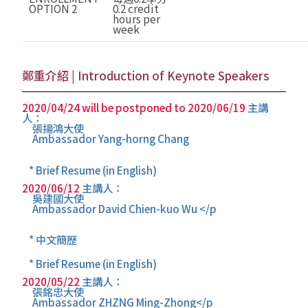
OPTION 2
0.2 credit
hours per
week
鄭重介紹 | Introduction of Keynote Speakers
2020/04/24 will be postponed to 2020/06/19
主講
人：
張揚鴻大使
Ambassador Yang-horng Chang
* Brief Resume (in English)
2020/06/12
主講人：
吳建國大使
Ambassador David Chien-kuo Wu </p
* 中文簡歷
* Brief Resume (in English)
2020/05/22
主講人：
張銘忠大使
Ambassador ZHZNG Ming-Zhong</p