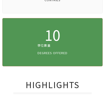
10
學位數量
DEGREES OFFERED
HIGHLIGHTS