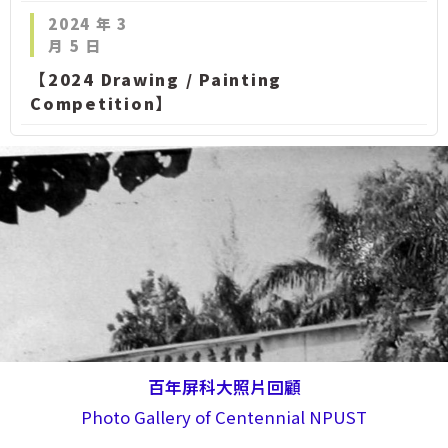
2024 年 3
月 5 日
【2024 Drawing / Painting
Competition】
百年屏科大照片回顧
Photo Gallery of Centennial NPUST