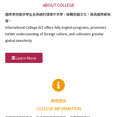
ABOUT COLLEGE
國際學院提供學生全英語的環境中求學，接觸各國文化，提高國際敏銳
度。
International College (IC) offers fully English programs, promotes
better understanding of foreign culture, and cultivates greater
global sensitivity.
Learn More
學院資訊
COLLEGE INFORMATION