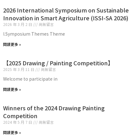
2026 International Symposium on Sustainable
Innovation in Smart Agriculture (ISSI-SA 2026)
2026 年 3 月 2 日
尚無留言
I.Symposium Themes Theme
閱讀更多 »
【2025 Drawing / Painting Competition】
2025 年 3 月 11 日
尚無留言
Welcome to participate in
閱讀更多 »
Winners of the 2024 Drawing Painting
Competition
2024 年 5 月 7 日
尚無留言
閱讀更多 »