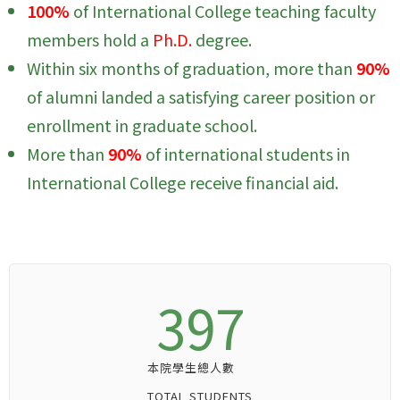
100%
of International College teaching faculty
members hold a
Ph.D.
degree.
Within six months of graduation, more than
90%
of alumni landed a satisfying career position or
enrollment in graduate school.
More than
90%
of international students in
International College receive financial aid.
397
本院學生總人數
TOTAL STUDENTS