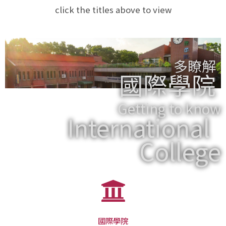
click the titles above to view
多瞭解
國際學院
Getting to know
International
College
國際學院